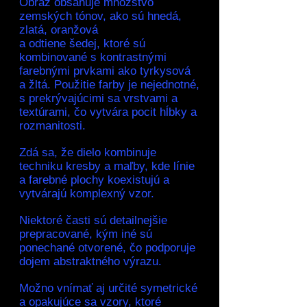
Obraz obsahuje množstvo
zemských tónov, ako sú hnedá,
zlatá, oranžová
a odtiene šedej, ktoré sú
kombinované s kontrastnými
farebnými prvkami ako tyrkysová
a žltá. Použitie farby je nejednotné,
s prekrývajúcimi sa vrstvami a
textúrami, čo vytvára pocit hĺbky a
rozmanitosti.
Zdá sa, že dielo kombinuje
techniku kresby a maľby, kde línie
a farebné plochy koexistujú a
vytvárajú komplexný vzor.
Niektoré časti sú detailnejšie
prepracované, kým iné sú
ponechané otvorené, čo podporuje
dojem abstraktného výrazu.
Možno vnímať aj určité symetrické
a opakujúce sa vzory, ktoré