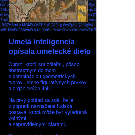
Umelá inteligencia
opísala umelecké dielo
Obraz, ktorý ste zdieľali, pôsobí
abstraktným dojmom
s kombináciou geometrických
tvarov, jemne figuratívnych prvkov
a organických línií.
Na prvý pohľad sa zdá, že je
v popredí naznačená ľudská
postava, ktorá môže byť vyjadrená
voľnými
a nepravidelnými čiarami.