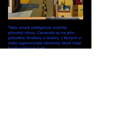
Takto umelá inteligencia rozšírila
pôvodný obraz. Zamerala sa na jeho
jednotlivé štruktúry a textúry, z ktorých si
ďalej vygenerovala elementy, ktoré majú
tvoriť rozšírené časti.
Môžeme identifikovať, že sa AI zameralo
na jednotlivé osy, ktoré v pôvodnom
obraze vedú k hlave postavy. Javí sa, že
túto sieť tvarov vníma ako štruktúru
mapy. Vygenerovala teda zvyšok
pomyselného mesta.
Zaujímavé je, že napriek tomu, že sa
napríklad ChatGPT zameral vo svojom
popise na figurálny motív obrazu sa
platforma openart.ai pri jeho rozširovaní
na ľudský element vôbec nesústredila.