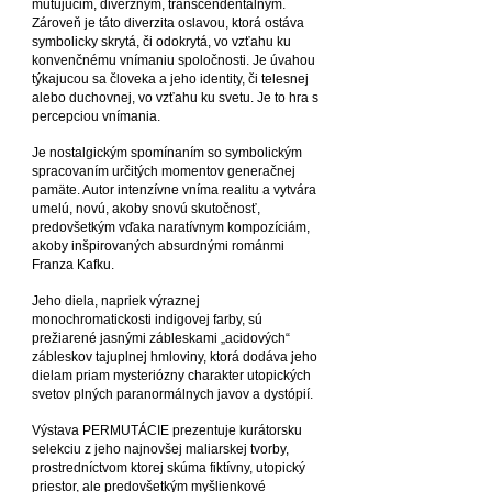
mutujúcim, diverzným, transcendentálnym.
Zároveň je táto diverzita oslavou, ktorá ostáva
symbolicky skrytá, či odokrytá, vo vzťahu ku
konvenčnému vnímaniu spoločnosti. Je úvahou
týkajucou sa človeka a jeho identity, či telesnej
alebo duchovnej, vo vzťahu ku svetu. Je to hra s
percepciou vnímania.
Je nostalgickým spomínaním so symbolickým
spracovaním určitých momentov generačnej
pamäte. Autor intenzívne vníma realitu a vytvára
umelú, novú, akoby snovú skutočnosť,
predovšetkým vďaka naratívnym kompozíciám,
akoby inšpirovaných absurdnými románmi
Franza Kafku.
Jeho diela, napriek výraznej
monochromatickosti indigovej farby, sú
prežiarené jasnými zábleskami „acidových“
zábleskov tajuplnej hmloviny, ktorá dodáva jeho
dielam priam mysteriózny charakter utopických
svetov plných paranormálnych javov a dystópií.
Výstava PERMUTÁCIE prezentuje kurátorsku
selekciu z jeho najnovšej maliarskej tvorby,
prostredníctvom ktorej skúma fiktívny, utopický
priestor, ale predovšetkým myšlienkové