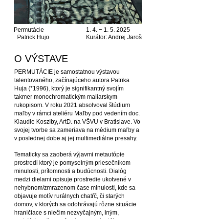
Permutácie
1. 4. − 1. 5. 2025
Patrick Hujo
Kurátor: Andrej Jaroš
O VÝSTAVE
PERMUTÁCIE je samostatnou výstavou
talentovaného, začínajúceho autora Patrika
Huja (*1996), ktorý je signifikantný svojím
takmer monochromatickým maliarskym
rukopisom. V roku 2021 absolvoval štúdium
maľby v rámci ateliéru Maľby pod vedením doc.
Klaudie Kosziby, ArtD. na VŠVU v Bratislave. Vo
svojej tvorbe sa zameriava na médium maľby a
v poslednej dobe aj jej multimediálne presahy.
Tematicky sa zaoberá výjavmi metautópie
prostredí ktorý je pomyselným priesečníkom
minulosti, prítomnosti a budúcnosti. Dialóg
medzi dielami opisuje prostredie ukotvené v
nehybnom/zmrazenom čase minulosti, kde sa
objavuje motív rurálnych chatŕč, či starých
domov, v ktorých sa odohrávajú rôzne situácie
hraničiace s niečim nezvyčajným, iným,