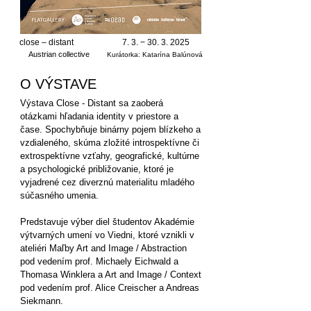
close – distant
7. 3. −
30. 3. 2025
Austrian collective
Kurátorka: Katarína Balúnová
O VÝSTAVE
Výstava Close - Distant sa zaoberá
otázkami hľadania identity v priestore a
čase. Spochybňuje binárny pojem blízkeho a
vzdialeného, skúma zložité introspektívne či
extrospektívne vzťahy, geografické, kultúrne
a psychologické približovanie, ktoré je
vyjadrené cez diverznú materialitu mladého
súčasného umenia.
Predstavuje výber diel študentov Akadémie
výtvarných umení vo Viedni, ktoré vznikli v
ateliéri Maľby Art and Image / Abstraction
pod vedením prof. Michaely Eichwald a
Thomasa Winklera a Art and Image / Context
pod vedením prof. Alice Creischer a Andreas
Siekmann.