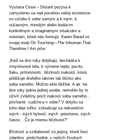
Výstava Close – Distant pozýva k
zamysleniu sa nad povahou našej existencie
vo vzťahu k sebe samým a k iným, k
súčasným, minulým alebo budúcim
konkrétnym a imaginárnym situáciám a
miestam, ktoré nás formujú. Karen Barad vo
svojej eseji On Touching—The Inhuman That
Therefore I Am píše:
„Keď sa dve ruky dotýkajú, dochádza k
zmyslovosti tela, k výmene tepla, pocitu
tlaku, prítomnosti, blízkosti inakosti, ktorá
približuje druhého takmer tak blízko ako
seba samého. Možno ešte bližšie. A ak tie
dve ruky patria jednej osobe, nemohlo by to
oživiť zvláštny pocit inakosti seba samého...
privítanie cudzinca v sebe? V dotyku sa
toho deje toľko: vzbudzuje sa nekonečno
iných - iných bytostí, iných priestorov, iných
časov... Čo je mierou blízkosti?“
Blízkosť a vzdialenosť sú pojmy, ktoré hoci
zdanlivo protichodné, v našich životoch