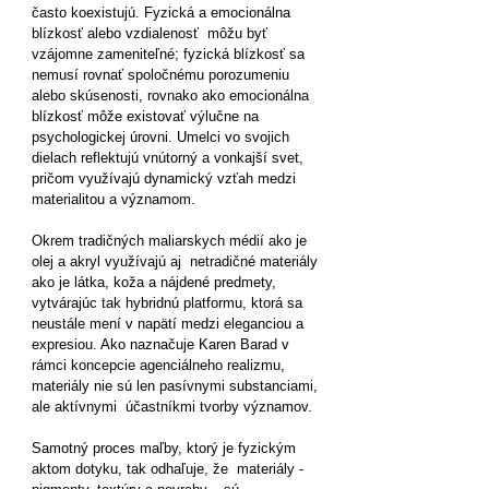
často koexistujú. Fyzická a emocionálna
blízkosť alebo vzdialenosť môžu byť
vzájomne zameniteľné; fyzická blízkosť sa
nemusí rovnať spoločnému porozumeniu
alebo skúsenosti, rovnako ako emocionálna
blízkosť môže existovať výlučne na
psychologickej úrovni. Umelci vo svojich
dielach reflektujú vnútorný a vonkajší svet,
pričom využívajú dynamický vzťah medzi
materialitou a významom.
Okrem tradičných maliarskych médií ako je
olej a akryl využívajú aj netradičné materiály
ako je látka, koža a nájdené predmety,
vytvárajúc tak hybridnú platformu, ktorá sa
neustále mení v napätí medzi eleganciou a
expresiou. Ako naznačuje Karen Barad v
rámci koncepcie agenciálneho realizmu,
materiály nie sú len pasívnymi substanciami,
ale aktívnymi účastníkmi tvorby významov.
Samotný proces maľby, ktorý je fyzickým
aktom dotyku, tak odhaľuje, že materiály -