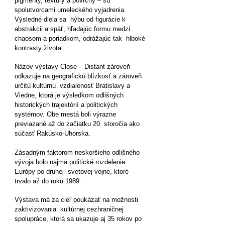
pigmenty, textúry a povrchy – sú
spolutvorcami umeleckého vyjadrenia.
Výsledné diela sa hýbu od figurácie k
abstrakcii a späť, hľadajúc formu medzi
chaosom a poriadkom, odrážajúc tak hlboké
kontrasty života.
Názov výstavy Close – Distant zároveň
odkazuje na geografickú blízkosť a zároveň
určitú kultúrnu vzdialenosť Bratislavy a
Viedne, ktorá je výsledkom odlišných
historických trajektórií a politických
systémov. Obe mestá boli výrazne
previazané až do začiatku 20. storočia ako
súčasť Rakúsko-Uhorska.
Zásadným faktorom neskoršieho odlišného
vývoja bolo najmä politické rozdelenie
Európy po druhej svetovej vojne, ktoré
trvalo až do roku 1989.
Výstava má za cieľ poukázať na možnosti
zaktivizovania kultúrnej cezhraničnej
spolupráce, ktorá sa ukazuje aj 35 rokov po