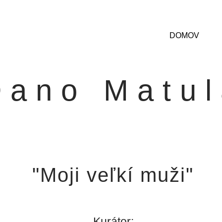
DOMOV
Dano Matul
"Moji veľkí muži"
Kurátor: